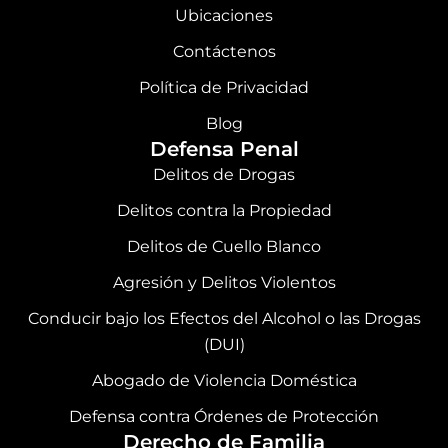
b
a
e
u
Ubicaciones
o
g
d
b
Contáctenos
o
r
i
e
Política de Privacidad
k
a
n
Blog
Defensa Penal
m
Delitos de Drogas
Delitos contra la Propiedad
Delitos de Cuello Blanco
Agresión y Delitos Violentos
Conducir bajo los Efectos del Alcohol o las Drogas
(DUI)
Abogado de Violencia Doméstica
Defensa contra Órdenes de Protección
Derecho de Familia