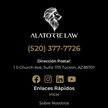
(520) 377-7726
Dirección Postal:
1 S Church Ave, Suite 1115 Tucson, AZ 85701
F
I
L
Y
a
n
i
o
Enlaces Rápidos
c
s
n
u
Inicio
e
t
k
t
Sobre Nosotros