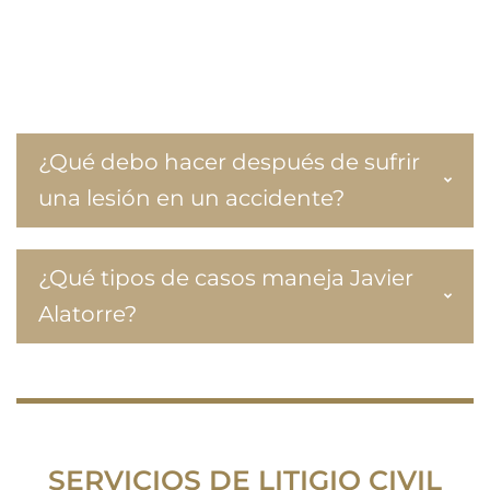
Si ha sufrido daños que han afectado su bienestar
físico, emocional o financiero, le recomendamos
que nos contacte o llame al
(520) 377- 7726
¿Qué debo hacer después de sufrir
una lesión en un accidente?
¿Qué tipos de casos maneja Javier
Alatorre?
SERVICIOS DE LITIGIO CIVIL