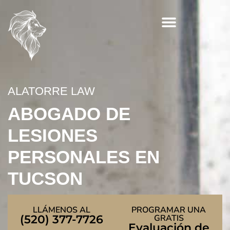
Skip
to
content
ALATORRE LAW
ABOGADO DE
LESIONES
PERSONALES EN
TUCSON
LLÁMENOS AL
PROGRAMAR UNA
(520) 377-7726
GRATIS
Evaluación de